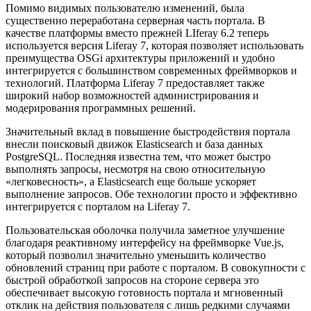
Помимо видимых пользователю изменений, была
существенно переработана серверная часть портала. В
качестве платформы вместо прежней LIferay 6.2 теперь
используется версия Liferay 7, которая позволяет использовать
преимущества OSGi архитектуры приложений и удобно
интегрируется с большинством современных фреймворков и
технологий. Платформа Liferay 7 предоставляет также
широкий набор возможностей администрирования и
модерирования программных решений.
Значительный вклад в повышение быстродействия портала
внесли поисковый движок Elasticsearch и база данных
PostgreSQL. Последняя известна тем, что может быстро
выполнять запросы, несмотря на свою относительную
«легковесность», а Elasticsearch еще больше ускоряет
выполнение запросов. Обе технологии просто и эффективно
интегрируется с порталом на Liferay 7.
Пользовательская оболочка получила заметное улучшение
благодаря реактивному интерфейсу на фреймворке Vue.js,
который позволил значительно уменьшить количество
обновлений страниц при работе с порталом. В совокупности с
быстрой обработкой запросов на стороне сервера это
обеспечивает высокую готовность портала и мгновенный
отклик на действия пользователя с лишь редкими случаями