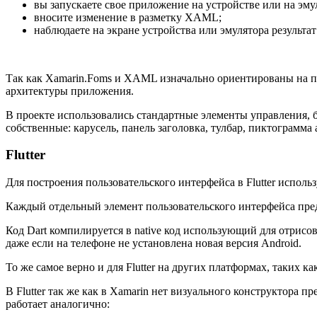
вы запускаете свое приложение на устройстве или на эму
вносите изменение в разметку XAML;
наблюдаете на экране устройства или эмулятора результа
Так как Xamarin.Foms и XAML изначально ориентированы на 
архитектуры приложения.
В проекте использовались стандартные элементы управления, 
собственные: карусель, панель заголовка, тулбар, пиктограмма
Flutter
Для построения пользовательского интерфейса в Flutter использ
Каждый отдельный элемент пользовательского интерфейса пред
Код Dart компилируется в native код использующий для отрисо
даже если на телефоне не установлена новая версия Android.
То же самое верно и для Flutter на других платформах, таких к
В Flutter так же как в Xamarin нет визуального конструктора п
работает аналогично: