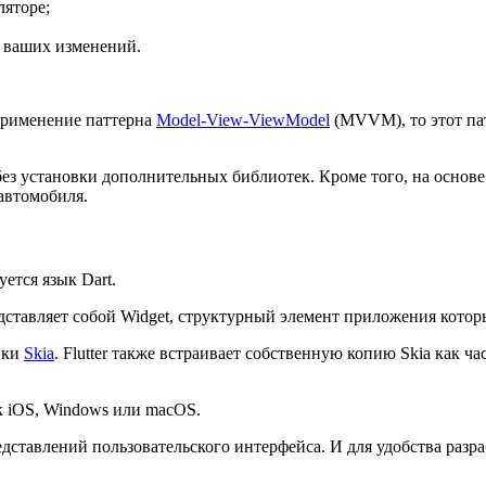
ляторе;
т ваших изменений.
применение паттерна
Model-View-ViewModel
(MVVM), то этот пат
без установки дополнительных библиотек. Кроме того, на основ
 автомобиля.
уется язык Dart.
ставляет собой Widget, структурный элемент приложения которы
вки
Skia
. Flutter также встраивает собственную копию Skia как ч
ак iOS, Windows или macOS.
редставлений пользовательского интерфейса. И для удобства разр