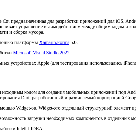
C#, предназначенная для разработки приложений для iOS, Andr
спечивает управление взаимодействием между общим кодом и ко
мяти и сборка мусора.
помощью платформы
Xamarin.Forms
5.0.
аботки
Microsoft Visual Studio 2022
.
ых устройствах Apple (для тестирования использовались iPhone 
ым исходным кодом для создания мобильных приложений под And
ирования Dart, разработанный и развиваемый корпорацией Goog
мощью Widget-ов. Widget-это отдельный структурный элемент п
и возможность загрузки необходимых компонентов в отдельных мо
ботки IntelliJ IDEA.