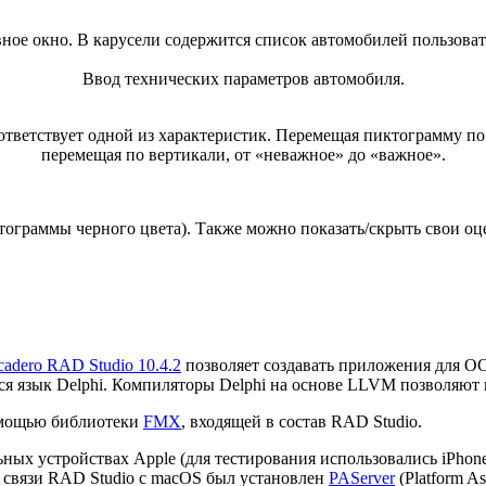
вное окно. В карусели содержится список автомобилей пользоват
Ввод технических параметров автомобиля.
тветствует одной из характеристик. Перемещая пиктограмму по
перемещая по вертикали, от «неважное» до «важное».
ограммы черного цвета). Также можно показать/скрыть свои оц
adero RAD Studio 10.4.2
позволяет создавать приложения для ОС
лся язык Delphi. Компиляторы Delphi на основе LLVM позволяют
омощью библиотеки
FMX
, входящей в состав RAD Studio.
ых устройствах Apple (для тестирования использовались iPhone 
я связи RAD Studio c macOS был установлен
PAServer
(Platform Ass