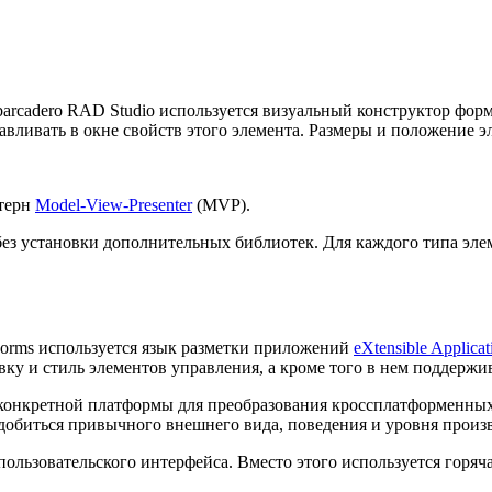
mbarcadero RAD Studio используется визуальный конструктор фо
авливать в окне свойств этого элемента. Размеры и положение
ттерн
Model-View-Presenter
(MVP).
без установки дополнительных библиотек. Для каждого типа эл
.Forms используется язык разметки приложений
eXtensible Applica
овку и стиль элементов управления, а кроме того в нем поддерж
конкретной платформы для преобразования кроссплатформенных 
 добиться привычного внешнего вида, поведения и уровня произ
пользовательского интерфейса. Вместо этого используется горяч